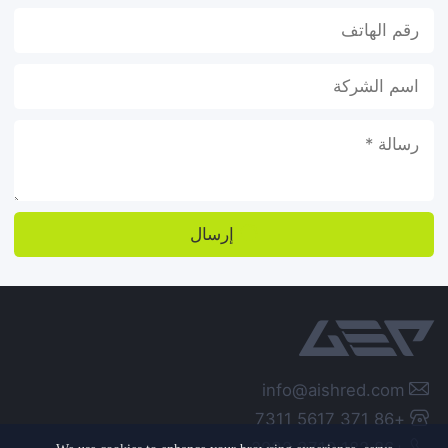
إرسال

info@aishred.com
+86 371 5617 7311
+86 182 3710 2932