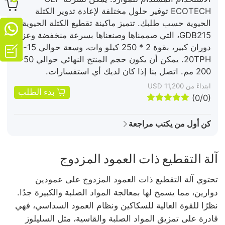

ECOTECH توفير حلول مختلفة لإعادة تدوير الكتلة
الحيوية حسب طلبك. تتميز ماكينة تقطيع الكتلة الحيوية

GDB215، التي صممناها وصنعناها بسرعة منخفضة وعزم
دوران كبير، بقوة 2 * 250 كيلو وات، وسعة حوالي 15-

20TPH. يمكن أن يكون حجم المنتج النهائي حوالي 50-
200 مم. اتصل بنا إذا كان لديك أي استفسارات.
ابتداءً من USD 11,200
بدء الطلب





(0/0)
كن أول من يكتب مراجعة
آلة التقطيع ذات العمود المزدوج
تحتوي آلة التقطيع ذات العمود المزدوج على عمودين
دوارين، مما يسمح لها بمعالجة المواد الصلبة والكبيرة جدًا.
نظرًا للقوة العالية للسكاكين ونظام العمود السداسي، فهي
قادرة على تمزيق المواد الصلبة والقاسية، مثل السليلوز