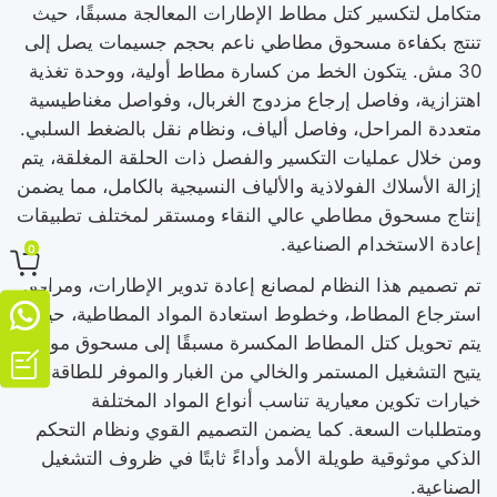
متكامل لتكسير كتل مطاط الإطارات المعالجة مسبقًا، حيث
تنتج بكفاءة مسحوق مطاطي ناعم بحجم جسيمات يصل إلى
30 مش. يتكون الخط من كسارة مطاط أولية، ووحدة تغذية
اهتزازية، وفاصل إرجاع مزدوج الغربال، وفواصل مغناطيسية
متعددة المراحل، وفاصل ألياف، ونظام نقل بالضغط السلبي.
ومن خلال عمليات التكسير والفصل ذات الحلقة المغلقة، يتم
إزالة الأسلاك الفولاذية والألياف النسيجية بالكامل، مما يضمن
إنتاج مسحوق مطاطي عالي النقاء ومستقر لمختلف تطبيقات
إعادة الاستخدام الصناعية.
0

تم تصميم هذا النظام لمصانع إعادة تدوير الإطارات، ومرافق

استرجاع المطاط، وخطوط استعادة المواد المطاطية، حيث
يتم تحويل كتل المطاط المكسرة مسبقًا إلى مسحوق موحد.

يتيح التشغيل المستمر والخالي من الغبار والموفر للطاقة، مع
خيارات تكوين معيارية تناسب أنواع المواد المختلفة
ومتطلبات السعة. كما يضمن التصميم القوي ونظام التحكم
الذكي موثوقية طويلة الأمد وأداءً ثابتًا في ظروف التشغيل
الصناعية.